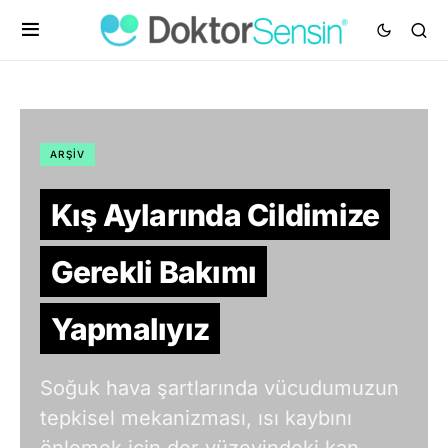
ARŞIV
Kış Aylarında Cildimize
Gerekli Bakımı
Yapmalıyız
Soğuk hava şartlarında vücudumuzun
tepkisel mekanizması, ısı kaybını