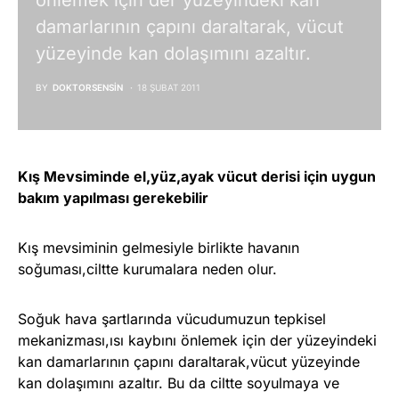
önlemek için der yüzeyindeki kan
damarlarının çapını daraltarak, vücut
yüzeyinde kan dolaşımını azaltır.
BY
DOKTORSENSIN
18 ŞUBAT 2011
Kış Mevsiminde el,yüz,ayak vücut derisi için uygun
bakım yapılması gerekebilir
Kış mevsiminin gelmesiyle birlikte havanın
soğuması,ciltte kurumalara neden olur.
Soğuk hava şartlarında vücudumuzun tepkisel
mekanizması,ısı kaybını önlemek için der yüzeyindeki
kan damarlarının çapını daraltarak,vücut yüzeyinde
kan dolaşımını azaltır. Bu da ciltte soyulmaya ve