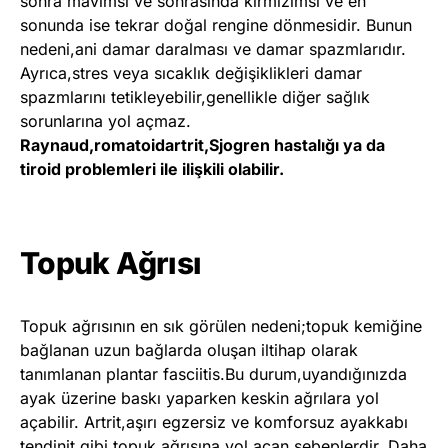
sonra mavimsi ve sonrasında kırmızımsı ve en
sonunda ise tekrar doğal rengine dönmesidir. Bunun
nedeni,ani damar daralması ve damar spazmlarıdır.
Ayrıca,stres veya sıcaklık değişiklikleri damar
spazmlarını tetikleyebilir,genellikle diğer sağlık
sorunlarına yol açmaz.
Raynaud,romatoidartrit,Sjogren hastalığı ya da
tiroid problemleri ile ilişkili olabilir.
Topuk Ağrısı
Topuk ağrısının en sık görülen nedeni;topuk kemiğine
bağlanan uzun bağlarda oluşan iltihap olarak
tanımlanan plantar fasciitis.Bu durum,uyandığınızda
ayak üzerine baskı yaparken keskin ağrılara yol
açabilir. Artrit,aşırı egzersiz ve komforsuz ayakkabı
tendinit gibi topuk ağrısına yol açan sebeplerdir. Daha