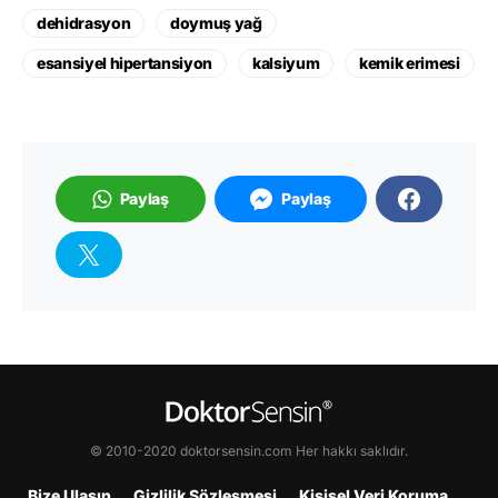
dehidrasyon
doymuş yağ
esansiyel hipertansiyon
kalsiyum
kemik erimesi
Paylaş
Paylaş
© 2010-2020 doktorsensin.com Her hakkı saklıdır.
Bize Ulaşın
Gizlilik Sözleşmesi
Kişisel Veri Koruma