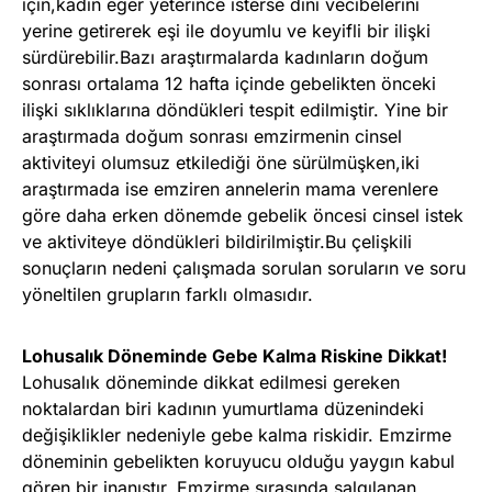
için,kadın eğer yeterince isterse dini vecibelerini
yerine getirerek eşi ile doyumlu ve keyifli bir ilişki
sürdürebilir.Bazı araştırmalarda kadınların doğum
sonrası ortalama 12 hafta içinde gebelikten önceki
ilişki sıklıklarına döndükleri tespit edilmiştir. Yine bir
araştırmada doğum sonrası emzirmenin cinsel
aktiviteyi olumsuz etkilediği öne sürülmüşken,iki
araştırmada ise emziren annelerin mama verenlere
göre daha erken dönemde gebelik öncesi cinsel istek
ve aktiviteye döndükleri bildirilmiştir.Bu çelişkili
sonuçların nedeni çalışmada sorulan soruların ve soru
yöneltilen grupların farklı olmasıdır.
Lohusalık Döneminde Gebe Kalma Riskine Dikkat!
Lohusalık döneminde dikkat edilmesi gereken
noktalardan biri kadının yumurtlama düzenindeki
değişiklikler nedeniyle gebe kalma riskidir. Emzirme
döneminin gebelikten koruyucu olduğu yaygın kabul
gören bir inanıştır. Emzirme sırasında salgılanan