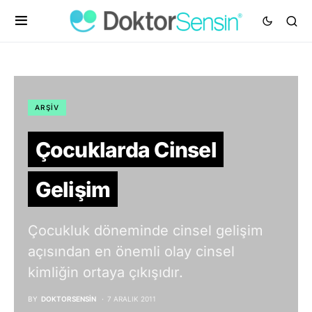
ARŞIV
Çocuklarda Cinsel
Gelişim
Çocukluk döneminde cinsel gelişim
açısından en önemli olay cinsel
kimliğin ortaya çıkışıdır.
BY
DOKTORSENSIN
7 ARALIK 2011