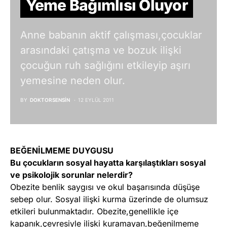
Yeme Bağımlısı Oluyor
Anne babanın aktif çalışması,çocuklar
arasındaki çatışma ve bozuk ilişki
çocuğun ruh sağlığını etkileyip aşırı
yemesine neden olur.
BY
DOKTORSENSIN
12 EYLÜL 2011
BEĞENİLMEME DUYGUSU
Bu çocukların sosyal hayatta karşılaştıkları sosyal
ve psikolojik sorunlar nelerdir?
Obezite benlik saygısı ve okul başarısında düşüşe
sebep olur. Sosyal ilişki kurma üzerinde de olumsuz
etkileri bulunmaktadır. Obezite,genellikle içe
kapanık,çevresiyle ilişki kuramayan,beğenilmeme