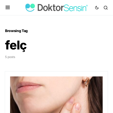
Browsing Tag
felç
5 posts