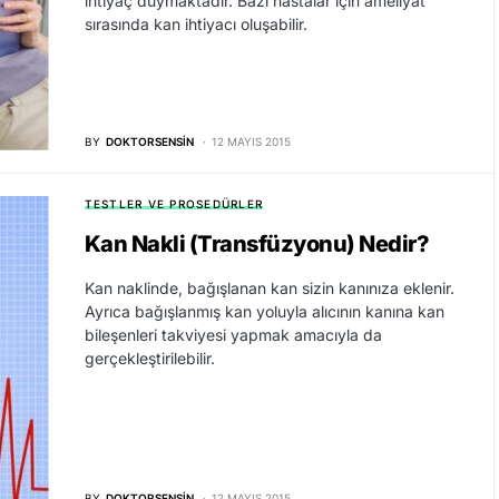
ihtiyaç duymaktadır. Bazı hastalar için ameliyat
sırasında kan ihtiyacı oluşabilir.
BY
DOKTORSENSIN
12 MAYIS 2015
TESTLER VE PROSEDÜRLER
Kan Nakli (Transfüzyonu) Nedir?
Kan naklinde, bağışlanan kan sizin kanınıza eklenir.
Ayrıca bağışlanmış kan yoluyla alıcının kanına kan
bileşenleri takviyesi yapmak amacıyla da
gerçekleştirilebilir.
BY
DOKTORSENSIN
12 MAYIS 2015