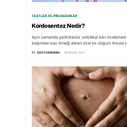
TESTLER VE PROSEDÜRLER
Kordosentez Nedir?
Aynı zamanda perkütanöz umbilikal kan incelemesi 
bağından kan örneği alınan özel bir doğum öncesi te
BY
DOKTORSENSIN
29 NISAN 2015