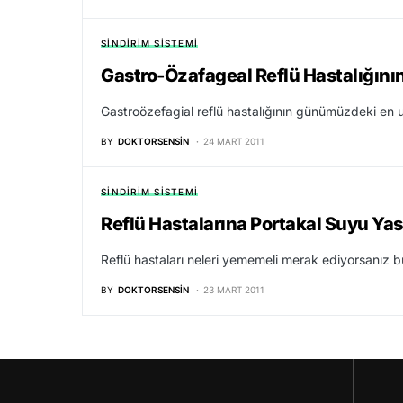
SINDIRIM SISTEMI
Gastro-Özafageal Reflü Hastalığının 
Gastroözefagial reflü hastalığının günümüzdeki en u
BY
DOKTORSENSIN
24 MART 2011
SINDIRIM SISTEMI
Reflü Hastalarına Portakal Suyu Ya
Reflü hastaları neleri yememeli merak ediyorsanız 
BY
DOKTORSENSIN
23 MART 2011