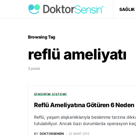
SAĞLIK
Browsing Tag
reflü ameliyatı
3 posts
SINDIRIM SISTEMI
Reflü Ameliyatına Götüren 6 Neden
Reflü, yaşam alışkanlıklarıyla beslenme tarzına dikk
tutulabiliyor. Ancak bazı durumlarda operasyon kaçı
BY
DOKTORSENSIN
22 MART 2012