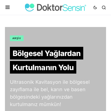
ARŞIV
Bölgesel Yağlardan
Kurtulmanın Yolu
Ultrasonik Kavitasyon ile bölgesel
zayıflama ile bel, karın ve basen
bölgesindeki yağlarınızdan
kurtulmanız mümkün!