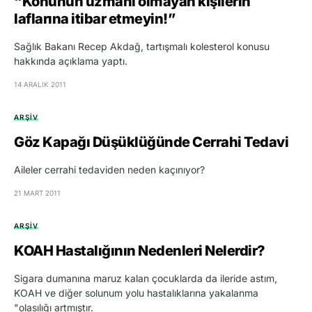
“Konunun uzmanı olmayan kişilerin
laflarına itibar etmeyin!”
Sağlık Bakanı Recep Akdağ, tartışmalı kolesterol konusu
hakkında açıklama yaptı.
14 ARALIK 2011
ARŞIV
Göz Kapağı Düşüklüğünde Cerrahi Tedavi
Aileler cerrahi tedaviden neden kaçınıyor?
21 MART 2011
ARŞIV
KOAH Hastalığının Nedenleri Nelerdir?
Sigara dumanına maruz kalan çocuklarda da ileride astım,
KOAH ve diğer solunum yolu hastalıklarına yakalanma
"olasılığı artmıştır.