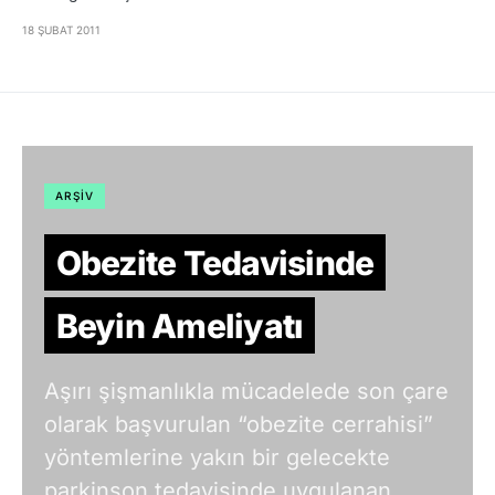
18 ŞUBAT 2011
ARŞIV
Obezite Tedavisinde
Beyin Ameliyatı
Aşırı şişmanlıkla mücadelede son çare
olarak başvurulan “obezite cerrahisi”
yöntemlerine yakın bir gelecekte
parkinson tedavisinde uygulanan