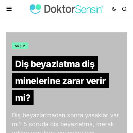
ARŞIV
Diş beyazlatma diş
minelerine zarar verir
mi?
Diş beyazlatmadan sonra yasaklar var
mı? 5 soruda diş beyazlatma, merak