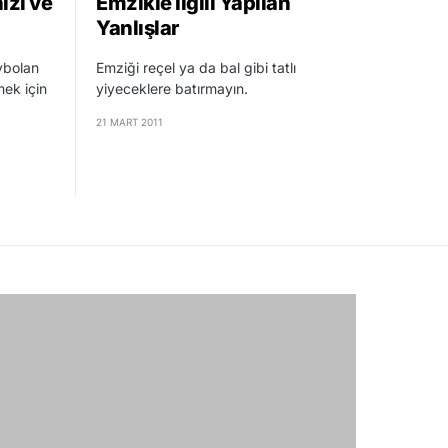
nizi ve
Emzikle İlgili Yapılan
Yanlışlar
ybolan
Emziği reçel ya da bal gibi tatlı
mek için
yiyeceklere batırmayın.
21 MART 2011