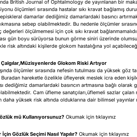
ında British Journal of Ophtalmology de yayınlanan bir mak
iyonu ölçümleri sırasında hastalar sıkı kravat bağlamış dur
episkleral damarlar dediğimiz damarlardaki basıncı artırm
ıkmasına sebep olabilmektedir. Bu nedenle ölçümler sırası
nç değerleri ölçülmemesi için çok sıkı kravat bağlanmamalıdır
sı gün boyu sürüyorsa bunun görme siniri üzerinde olumsuz 
kle risk altındaki kişilerde glokom hastalığına yol açabilece
 Çalgılar,Müzisyenlerde Glokom Riski Artıyor
şında ölçümler sırasında nefesin tutulması da yüksek göz t
. Buradan hareketle özelikle üfleyerek meslek icra eden kişi
ı dediğimiz damarlardaki basıncın artmasına bağlı olarak g
labilmektedir. Cam üfleme sanatçıları,üflemeli sazlar çalan
n daha yüksek risk altında olduklarına dair bilimsel yayınlar
özlük mü Kullanıyorsunuz?
Okumak için tıklayınız
 İçin Gözlük Seçimi Nasıl Yapılır?
Okumak için tıklayınız