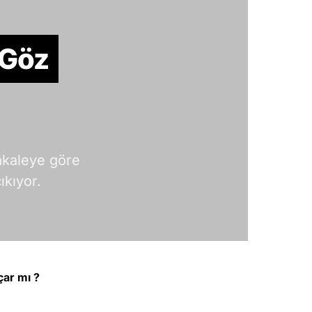
 Göz
akaleye göre
kıyor.
çar mı ?