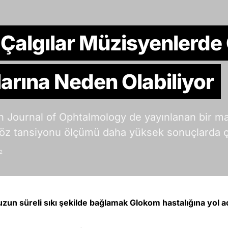
 Çalgılar Müzisyenlerde
larına Neden Olabiliyor
sh Journal of Ophtalmology de yayınlanan bir m
göz tansiyonu ölçümü daha yüksek sonuçlarda çı
2
uzun süreli sıkı şekilde bağlamak Glokom hastalığına yol a