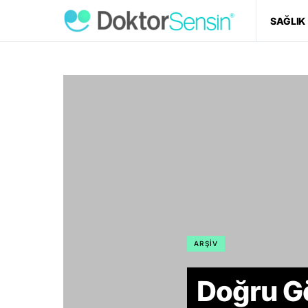
SAĞLIK
ARŞIV
Doğru G