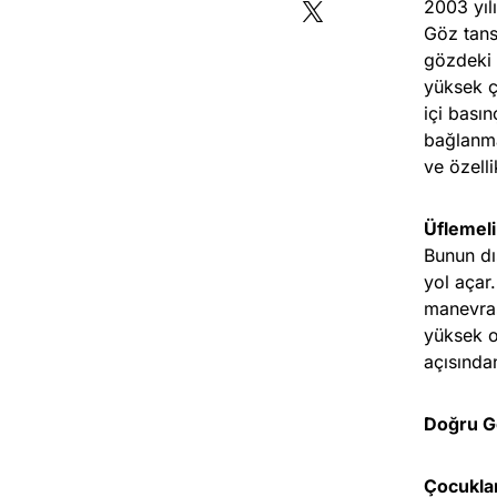
2003 yıl
Göz tans
gözdeki 
yüksek ç
içi bası
bağlanma
ve özelli
Üflemeli
Bunun dı
yol açar
manevras
yüksek o
açısında
Doğru G
Çocuklar