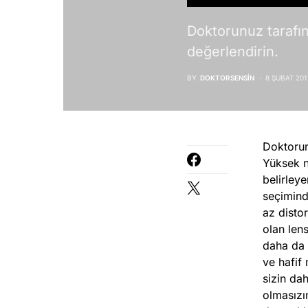
Doktorunuz tarafın
değerlendirin.
BY
DOKTORSENSIN
8 ŞUBAT 201
Doktorunu
Yüksek n
belirley
seçimind
az disto
olan len
daha da 
ve hafif 
sizin da
olmasızı