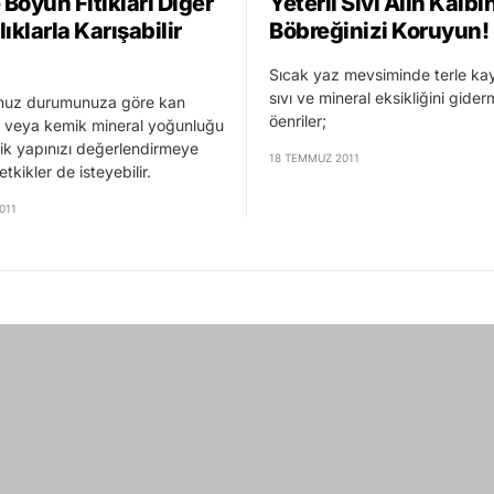
 Boyun Fıtıkları Diğer
Yeterli Sıvı Alın Kalbi
ıklarla Karışabilir
Böbreğinizi Koruyun!
Sıcak yaz mevsiminde terle ka
sıvı ve mineral eksikliğini gider
nuz durumunuza göre kan
öenriler;
ri veya kemik mineral yoğunluğu
ik yapınızı değerlendirmeye
18 TEMMUZ 2011
etkikler de isteyebilir.
011