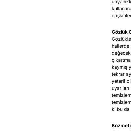
dayanıkl
kullanac
erişkinl
Gözlük 
Gözlükle
hallerde
değecek 
çıkartma
kaymış y
tekrar a
yeterli 
uyarılar
temizlem
temizlem
ki bu da
Kozmetik