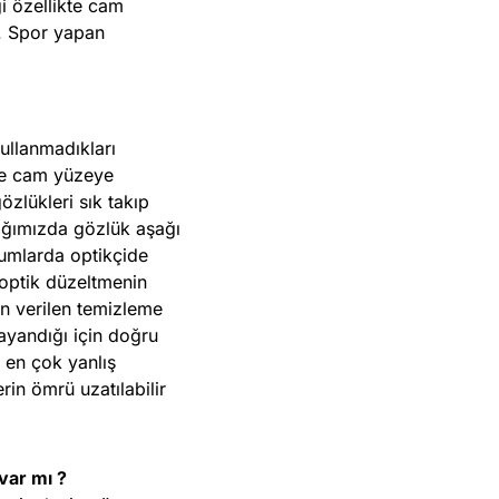
i özellikte cam
z. Spor yapan
ullanmadıkları
de cam yüzeye
özlükleri sık takıp
tığımızda gözlük aşağı
rumlarda optikçide
optik düzeltmenin
en verilen temizleme
dayandığı için doğru
 en çok yanlış
rin ömrü uzatılabilir
var mı ?