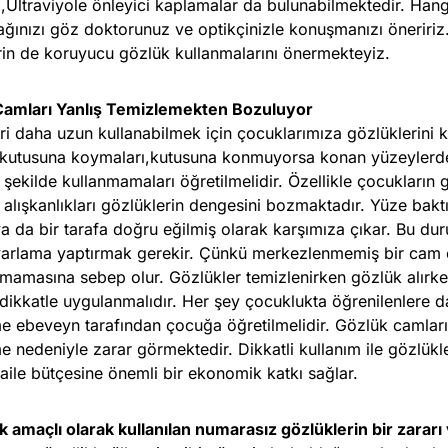
ı,Ultraviyole önleyici kaplamalar da bulunabilmektedir. Hang
ağınızı göz doktorunuz ve optikçinizle konuşmanızı öneriri
erin de koruyucu gözlük kullanmalarını önermekteyiz.
Camları Yanlış Temizlemekten Bozuluyor
ri daha uzun kullanabilmek için çocuklarımıza gözlüklerini k
 kutusuna koymaları,kutusuna konmuyorsa konan yüzeyler
şekilde kullanmamaları öğretilmelidir. Özellikle çocukların g
 alışkanlıkları gözlüklerin dengesini bozmaktadır. Yüze bak
a da bir tarafa doğru eğilmiş olarak karşımıza çıkar. Bu du
yarlama yaptırmak gerekir. Çünkü merkezlenmemiş bir cam 
olmamasına sebep olur. Gözlükler temizlenirken gözlük alırk
ı dikkatle uygulanmalıdır. Her şey çocuklukta öğrenilenlere 
e ebeveyn tarafından çocuğa öğretilmelidir. Gözlük camları
e nedeniyle zarar görmektedir. Dikkatli kullanım ile gözlükle
 aile bütçesine önemli bir ekonomik katkı sağlar.
 amaçlı olarak kullanılan numarasız gözlüklerin bir zararı 