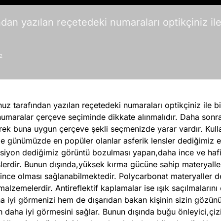
dan yazılan reçetedeki numaraları optikçiniz ile 
2
z tarafından yazılan reçetedeki numaraları optikçiniz ile bir
umaralar çerçeve seçiminde dikkate alınmalıdır. Daha sonra 
erek buna uygun çerçeve şekli seçmenizde yarar vardır. Kul
e günümüzde en popüler olanlar asferik lensler dediğimiz e
rsiyon dediğimiz görüntü bozulması yapan,daha ince ve haf
slerdir. Bunun dışında,yüksek kırma gücüne sahip materyaller
ince olması sağlanabilmektedir. Polycarbonat materyaller de
malzemelerdir. Antireflektif kaplamalar ise ışık saçılmalarını
ha iyi görmenizi hem de dışarıdan bakan kişinin sizin gözü
n daha iyi görmesini sağlar. Bunun dışında buğu önleyici,çiz