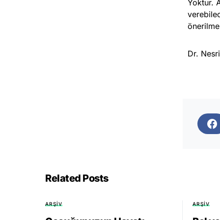
Yoktur. 
verebile
önerilme
Dr. Nesr
Related Posts
ARŞIV
ARŞIV