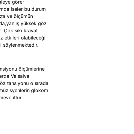
aleye göre;
umda iseler bu durum
akta ve ölçümün
nda,yanlış yüksek göz
. Çok sıkı kravat
etkileri olabileceği
ği söylenmektedir.
ansiyonu ölçümlerine
lerde Valsalva
öz tansiyonu o sırada
 müzisyenlerin glokom
 mevcuttur.