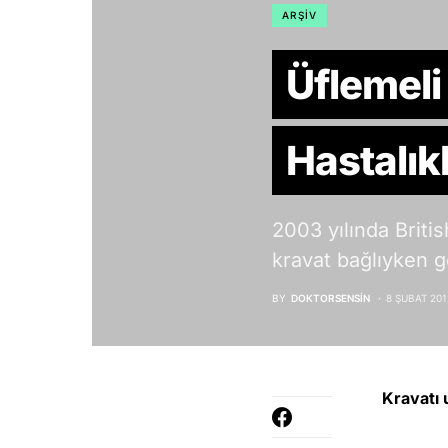
ARŞIV
Üflemeli
Hastalık
2003 yılında Briti
kravat bağlıyken 
BY
DOKTORSENSIN
8 ŞUBAT 201
Kravatı 