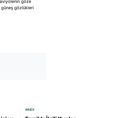
raviyolenin göze
z güneş gözlükleri
ARŞIV