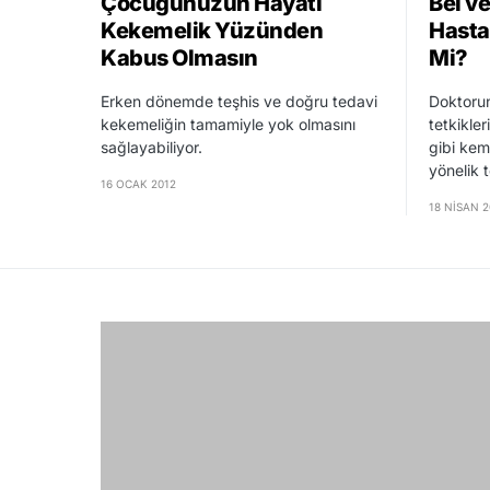
Çocuğunuzun Hayatı
Bel ve
Kekemelik Yüzünden
Hastal
Kabus Olmasın
Mi?
Erken dönemde teşhis ve doğru tedavi
Doktoru
kekemeliğin tamamiyle yok olmasını
tetkikle
sağlayabiliyor.
gibi kem
yönelik t
16 OCAK 2012
18 NISAN 2