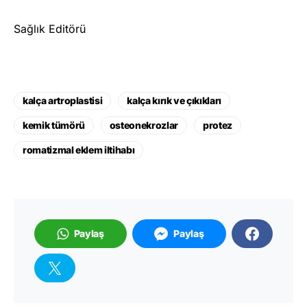
Sağlık Editörü
kalça artroplastisi
kalça kırık ve çıkıkları
kemik tümörü
osteonekrozlar
protez
romatizmal eklem iltihabı
Paylaş
Paylaş