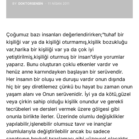
BY
DOKTORSENSIN
11 NISAN 2011
Çoğumuz bazı insanları değerlendirirken;“tuhaf bir
kişiliği var ya da kişiliği oturmamış,kişilik bozukluğu
var,harika bir kişiliği var ya da çok iyi
yetiştirilmiş,kişiliği oturmuş bir insan”diye yorumlar
yaparız. Bunu oluşturan çoklu etkenler vardır ve
henüz anne karnındayken başlayan bir serüvendir.
Her insanın bir oluşu ve duruşu vardır onun dışında
hiç bir şey diretilemez çünkü bu hayat bu zaman onun
yaşam alanı ve Onun serüvenidir. İyi ya da kötü,güzel
veya çirkin sahip olduğu kişilik onundur ve gerekli
tecrübeleri ve dersleri vermek üzere gölgesi gibi
onunla birlikte ilerler. Üzerinde olumlu değişiklikler
yapılabilir,işlenebilir olumsuz tavır ve inançlar
olumlularıyla değiştirilebilir ancak bu sadece
sanatçının heykeli tıraşlaması gibi yüzeysel olacaktır.