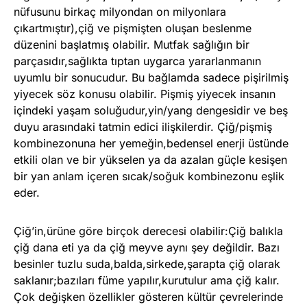
nüfusunu birkaç milyondan on milyonlara
çıkartmıştır),çiğ ve pişmişten oluşan beslenme
düzenini başlatmış olabilir. Mutfak sağlığın bir
parçasıdır,sağlıkta tıptan uygarca yararlanmanın
uyumlu bir sonucudur. Bu bağlamda sadece pişirilmiş
yiyecek söz konusu olabilir. Pişmiş yiyecek insanın
içindeki yaşam soluğudur,yin/yang dengesidir ve beş
duyu arasındaki tatmin edici ilişkilerdir. Çiğ/pişmiş
kombinezonuna her yemeğin,bedensel enerji üstünde
etkili olan ve bir yükselen ya da azalan güçle kesişen
bir yan anlam içeren sıcak/soğuk kombinezonu eşlik
eder.
Çiğ’in,ürüne göre birçok derecesi olabilir:Çiğ balıkla
çiğ dana eti ya da çiğ meyve aynı şey değildir. Bazı
besinler tuzlu suda,balda,sirkede,şarapta çiğ olarak
saklanır;bazıları füme yapılır,kurutulur ama çiğ kalır.
Çok değişken özellikler gösteren kültür çevrelerinde