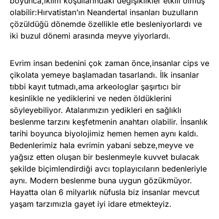
boyunca,iklim koşullarındaki değişiklikler etkili olmuş
olabilir:Hırvatistan’ın Neandertal insanları buzulların
çözüldüğü dönemde özellikle etle besleniyorlardı ve
iki buzul dönemi arasında meyve yiyorlardı.
Evrim insan bedenini çok zaman önce,insanlar cips ve
çikolata yemeye başlamadan tasarlandı. İlk insanlar
tıbbi kayıt tutmadı,ama arkeologlar şaşırtıcı bir
kesinlikle ne yediklerini ve neden öldüklerini
söyleyebiliyor. Atalarımızın yedikleri en sağlıklı
beslenme tarzını keşfetmenin anahtarı olabilir. İnsanlık
tarihi boyunca biyolojimiz hemen hemen aynı kaldı.
Bedenlerimiz hala evrimin yabani sebze,meyve ve
yağsız etten oluşan bir beslenmeyle kuvvet bulacak
şekilde biçimlendirdiği avcı toplayıcıların bedenleriyle
aynı. Modern beslenme buna uygun gözükmüyor.
Hayatta olan 6 milyarlık nüfusla biz insanlar mevcut
yaşam tarzımızla gayet iyi idare etmekteyiz.