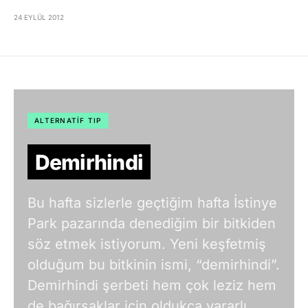
24 EYLÜL 2012
ALTERNATIF TIP
Demirhindi
Bu hafta sizlerle geçtiğim hafta İstinye
Park pazarında denediğim bir bitkiden
söz etmek istiyorum. Yeni keşfetmiş
olduğum bu bitkinin ismi, “demirhindi”.
Demirhindi şerbeti hem çok leziz hem
de bağırsaklar için oldukça yararlı.