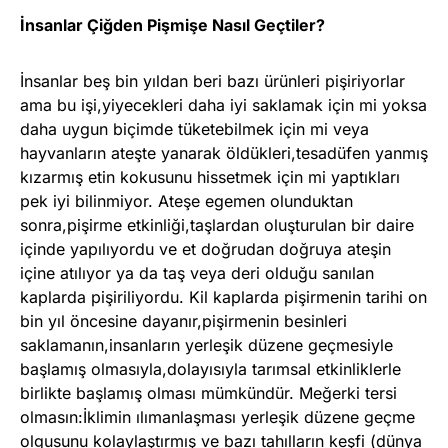
İnsanlar Çiğden Pişmişe Nasıl Geçtiler?
İnsanlar beş bin yıldan beri bazı ürünleri pişiriyorlar
ama bu işi,yiyecekleri daha iyi saklamak için mi yoksa
daha uygun biçimde tüketebilmek için mi veya
hayvanların ateşte yanarak öldükleri,tesadüfen yanmış
kızarmış etin kokusunu hissetmek için mi yaptıkları
pek iyi bilinmiyor. Ateşe egemen olunduktan
sonra,pişirme etkinliği,taşlardan oluşturulan bir daire
içinde yapılıyordu ve et doğrudan doğruya ateşin
içine atılıyor ya da taş veya deri olduğu sanılan
kaplarda pişiriliyordu. Kil kaplarda pişirmenin tarihi on
bin yıl öncesine dayanır,pişirmenin besinleri
saklamanın,insanların yerleşik düzene geçmesiyle
başlamış olmasıyla,dolayısıyla tarımsal etkinliklerle
birlikte başlamış olması mümkündür. Meğerki tersi
olmasın:İklimin ılımanlaşması yerleşik düzene geçme
olgusunu kolaylaştırmış ve bazı tahılların keşfi (dünya