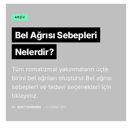
ARŞIV
Bel Ağrısı Sebepleri
Nelerdir?
Tüm romatizmal yakınmaların üçte
birini bel ağrıları oluşturur.Bel ağrısı
sebepleri ve tedavi seçenekleri için
tıklayınız.
BY
DOKTORSENSIN
13 NISAN 2011