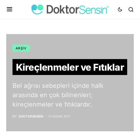
ARŞIV
Kireçlenmeler ve Fıtıklar
Bel ağrısı sebepleri içinde halk
arasında en çok bilinenleri;
kireçlenmeler ve fıtıklardır.
BY
DOKTORSENSIN
13 NISAN 2011