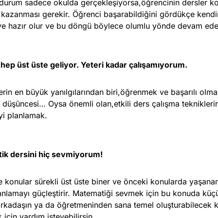
durum sadece okulda gerçekleşiyorsa,öğrencinin dersler 
 kazanması gerekir. Öğrenci başarabildiğini gördükçe kendin
 hazır olur ve bu döngü böylece olumlu yönde devam ede
 hep üst üste geliyor. Yeteri kadar çalışamıyorum.
erin en büyük yanılgılarından biri,öğrenmek ve başarılı olma
i düşüncesi… Oysa önemli olan,etkili ders çalışma teknikler
yi planlamak.
ik dersini hiç sevmiyorum!
e konular sürekli üst üste biner ve önceki konularda yaşanan
nlamayı güçleştirir. Matematiği sevmek için bu konuda küçük
 arkadaşın ya da öğretmeninden sana temel oluşturabilecek
için yardım isteyebilirsin.