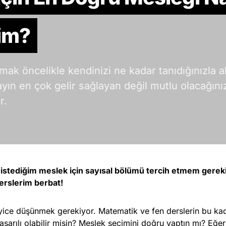
rim?
ak öncelikle kendinizi ne kadar tanıdığınızla al
n en çok gelir sağlayan değil mutlu olacağınız
r.
istediğim meslek için sayısal bölümü tercih etmem gere
erslerim berbat!
yice düşünmek gerekiyor. Matematik ve fen derslerin bu ka
şarılı olabilir misin? Meslek seçimini doğru yaptın mı? Eğer 