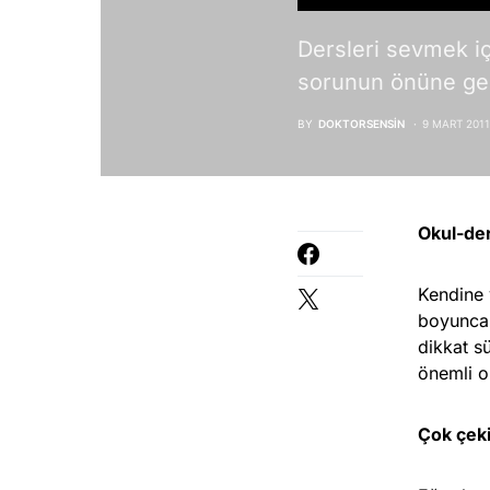
Dersleri sevmek iç
sorunun önüne geçe
BY
DOKTORSENSIN
9 MART 2011
Okul-de
Kendine 
boyunca 
dikkat s
önemli o
Çok çeki