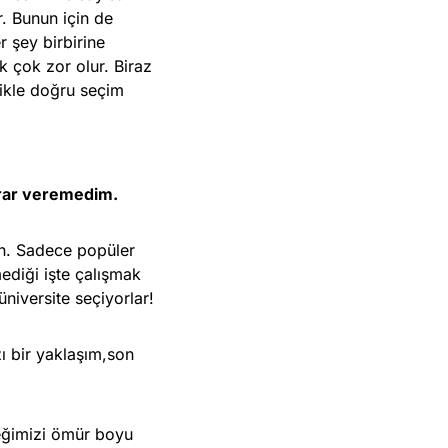
. Bunun için de
r şey birbirine
 çok zor olur. Biraz
ikle doğru seçim
arar veremedim.
in. Sadece popüler
ediği işte çalışmak
niversite seçiyorlar!
ı bir yaklaşım,son
leğimizi ömür boyu