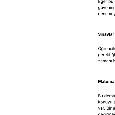
Eğer bu 
güvenini
denemeye
Sınavlar
Öğrencil
gerektiğ
zamanı i
Matemat
Bu derst
konuyu a
var. Bir
geçirmek 