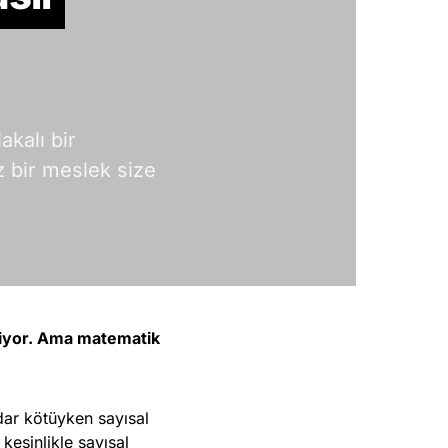
akalı bir
 bir meslek size
kiyor. Ama matematik
dar kötüyken sayısal
kesinlikle sayısal