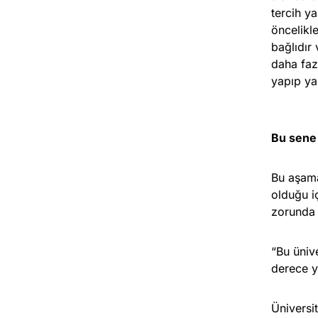
tercih y
öncelikl
bağlıdır
daha faz
yapıp ya
Bu sene 
Bu aşama
olduğu i
zorunda 
“Bu üniv
derece y
Üniversi