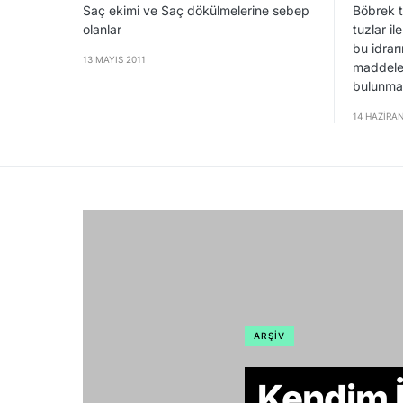
Saç ekimi ve Saç dökülmelerine sebep
Böbrek ta
olanlar
tuzlar i
bu idrar
13 MAYIS 2011
maddeler
bulunma
14 HAZIRAN
ARŞIV
Kendim İ