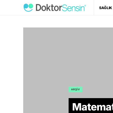
SAĞLIK
ARŞIV
Matemat