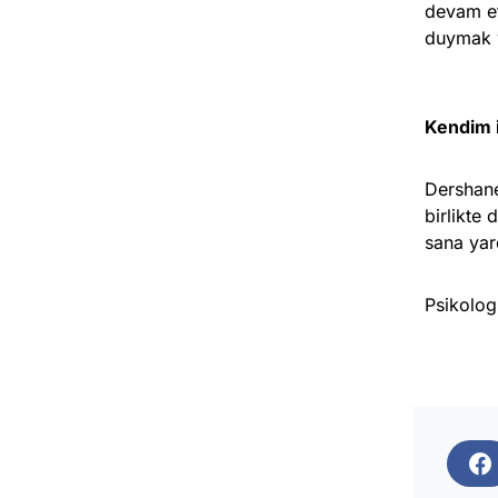
devam et
duymak y
Kendim i
Dershane
birlikte
sana yard
Psikolog