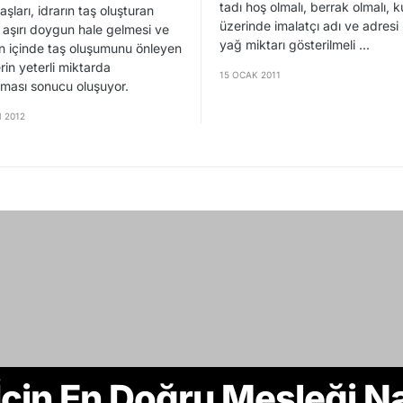
tadı hoş olmalı, berrak olmalı, k
şları, idrarın taş oluşturan
üzerinde imalatçı adı ve adresi 
le aşırı doygun hale gelmesi ve
yağ miktarı gösterilmeli ...
ın içinde taş oluşumunu önleyen
in yeterli miktarda
15 OCAK 2011
ması sonucu oluşuyor.
 2012
çin En Doğru Mesleği Na