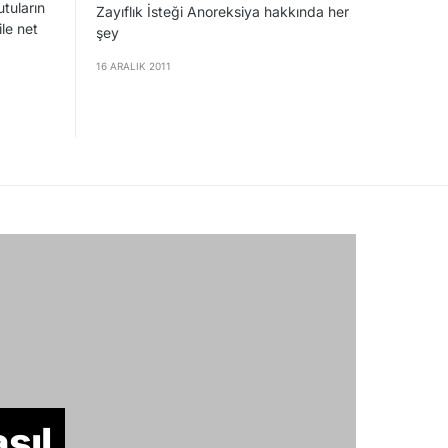
utuların
Zayıflık İsteği Anoreksiya hakkında her
ile net
şey
16 ARALIK 2011
sıl