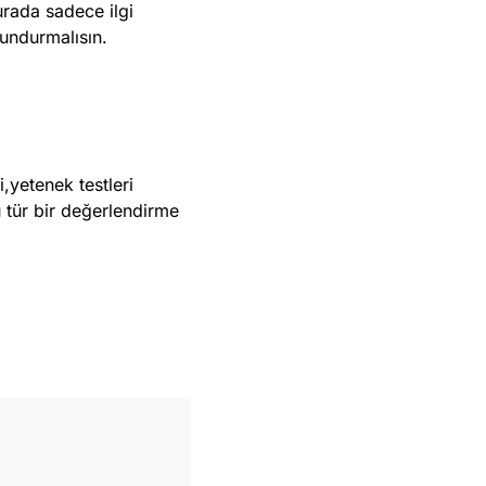
urada sadece ilgi
lundurmalısın.
,yetenek testleri
u tür bir değerlendirme