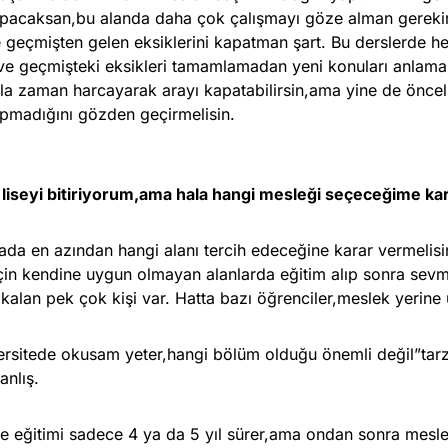
apacaksan,bu alanda daha çok çalışmayı göze alman gerekir
e geçmişten gelen eksiklerini kapatman şart. Bu derslerde he
 ve geçmişteki eksikleri tamamlamadan yeni konuları anlamak
la zaman harcayarak arayı kapatabilirsin,ama yine de öncel
pmadığını gözden geçirmelisin.
liseyi bitiriyorum,ama hala hangi mesleği seçeceğime k
da en azından hangi alanı tercih edeceğine karar vermelis
çin kendine uygun olmayan alanlarda eğitim alıp sonra sevm
kalan pek çok kişi var. Hatta bazı öğrenciler,meslek yerine ü
ersitede okusam yeter,hangi bölüm olduğu önemli değil”tarz
anlış.
te eğitimi sadece 4 ya da 5 yıl sürer,ama ondan sonra mes