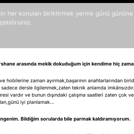
in her konuları biriktirmek yerine günü gününe 
bilirsiniz.
rshane arasında mekik dokuduğum için kendime hiç zama
ve hobilerine zaman ayırmak,başarının anahtarlarından biridi
sadece dersle ilgilenmek,zaten teknik anlamda imkânsızdır. 
üresi vardır ve bunun dışındaki çalışma saatleri zaten çok v
lan,günü iyi planlamak…
ngenim. Bildiğim sorularda bile parmak kaldıramıyorum.