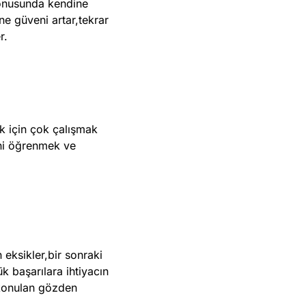
konusunda kendine
e güveni artar,tekrar
r.
k için çok çalışmak
ini öğrenmek ve
 eksikler,bir sonraki
 başarılara ihtiyacın
 konulan gözden