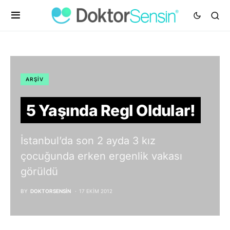
ARŞIV
5 Yaşında Regl Oldular!
İstanbul’da son 2 ayda 3 kız
çocuğunda erken ergenlik vakası
görüldü
BY
DOKTORSENSIN
17 EKIM 2012