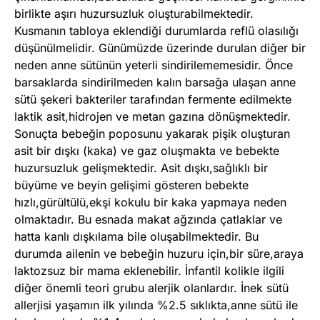
birlikte aşırı huzursuzluk oluşturabilmektedir.
Kusmanın tabloya eklendiği durumlarda reflü olasılığı
düşünülmelidir. Günümüzde üzerinde durulan diğer bir
neden anne sütünün yeterli sindirilememesidir. Önce
barsaklarda sindirilmeden kalın barsağa ulaşan anne
sütü şekeri bakteriler tarafından fermente edilmekte
laktik asit,hidrojen ve metan gazına dönüşmektedir.
Sonuçta bebeğin poposunu yakarak pişik oluşturan
asit bir dışkı (kaka) ve gaz oluşmakta ve bebekte
huzursuzluk gelişmektedir. Asit dışkı,sağlıklı bir
büyüme ve beyin gelişimi gösteren bebekte
hızlı,gürültülü,ekşi kokulu bir kaka yapmaya neden
olmaktadır. Bu esnada makat ağzında çatlaklar ve
hatta kanlı dışkılama bile oluşabilmektedir. Bu
durumda ailenin ve bebeğin huzuru için,bir süre,araya
laktozsuz bir mama eklenebilir. İnfantil kolikle ilgili
diğer önemli teori grubu alerjik olanlardır. İnek sütü
allerjisi yaşamın ilk yılında %2.5 sıklıkta,anne sütü ile