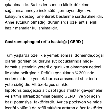
çıkarılmalıdır. Bu testler sonucu klinik düzelme
sağlanırsa anneye inek sütü içermeyen diyet ve
kalsiyum desteği önerilerek beslenme sürdürülmelidir.
Anne sütünün olmadığı durumlarda özel antiallerjik
hazır mamalar kullanılmalıdır.
Gastroesophageal reflu hastalığı ( GERD )
Tüm yaşlarda,özellikle yemek sonrası dönemde,doğal
olarak görülen bu durum süt çocuklarında mide-
barsak sisteminin yeterli olgunlukta olmaması nedeni
ile daha belirgindir. Reflülü çocukların %20’sinde
neden mide ile yemek borusu arasındaki sfinkterin
yetersizliğidir. Alt özofagus sfinkter
hipotonisitesi,geçici alt özofagus sfinkter gevşemeleri
ve artmış intraabdominal basınç GERD ‘ ye yol açan
bazı potansiyel faktörlerdir. Ayrıca pozisyon ve mide
içeriği volümü de reflü sıklığını arttıran diğer faktörler