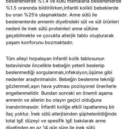
beslenenlerde %1.4 ve kutu mamalarla beslenenlerde
%1.5 oranında bildirilirken,infantil kolikli bebeklerde
bu oran %25’e ulaşmaktadır. Anne sütü ile
beslenenlerde annenin diyetindeki süt ve süt ürünleri
nedeni ile inek sütü proteinleri anne sütüne
geçebilmekte ve çocukta allerjik tablo oluşturarak
yaşam konforunu bozmaktadır.
Tüm aileyi hırpalayan infantil kolik tablosunun
tedavisinde öncelikle bebeğin yeterli beslenip
beslenmediği sorgulanmalı,infeksiyon,üşüme gibi
nedenler araştırılmalıdır. Bebeğin beslenme tekniği
gözlenmeli,aşırı hava yutması pozisyonel önerilerle
engellenmelidir. Bundan sonraki en önemli aşama
annenin ve ailenin bu olayın geçici olduğuna
inandırılmasıdır. İnfantil koliğe etkili ispatlanmış bir
ilaç yoktur. İnek sütü allerjisinden şüphelenildiğinde
total IgE düzeyi ve spesifik IgE bakılarak anne
diyetinden en az 14 gün süre ile inek sütü