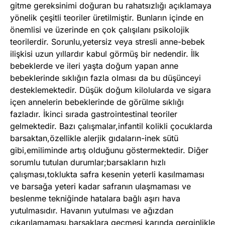
gitme gereksinimi doğuran bu rahatsızlığı açıklamaya
yönelik çeşitli teoriler üretilmiştir. Bunların içinde en
önemlisi ve üzerinde en çok çalışılanı psikolojik
teorilerdir. Sorunlu,yetersiz veya stresli anne-bebek
ilişkisi uzun yıllardır kabul görmüş bir nedendir. İlk
bebeklerde ve ileri yaşta doğum yapan anne
bebeklerinde sıklığın fazla olması da bu düşünceyi
desteklemektedir. Düşük doğum kilolularda ve sigara
içen annelerin bebeklerinde de görülme sıklığı
fazladır. İkinci sırada gastrointestinal teoriler
gelmektedir. Bazı çalışmalar,infantil kolikli çocuklarda
barsaktan,özellikle alerjik gıdaların-inek sütü
gibi,emiliminde artış olduğunu göstermektedir. Diğer
sorumlu tutulan durumlar;barsakların hızlı
çalışması,toklukta safra kesenin yeterli kasılmaması
ve barsağa yeteri kadar safranın ulaşmaması ve
beslenme tekniğinde hatalara bağlı aşırı hava
yutulmasıdır. Havanın yutulması ve ağızdan
çıkarılamaması,barsaklara geçmesi karında gerginlikle