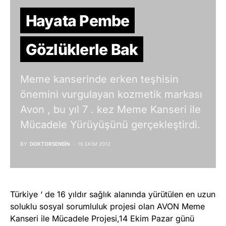
Hayata Pembe
Gözlüklerle Bak
Meme kanserinde erken teşhisin
önemini vurgulayan kozmetik markası
Avon , bu yıl 7 . kez Meme Kanseri ile
Mücadele Yürüyüşünü gerçekleştirdi.
BY
DOKTORSENSIN
16 EKIM 2012
Türkiye ‘ de 16 yıldır sağlık alanında yürütülen en uzun
soluklu sosyal sorumluluk projesi olan AVON Meme
Kanseri ile Mücadele Projesi,14 Ekim Pazar günü