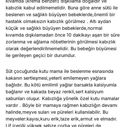
kıvamda (krema benzeri) dışkılama doğaldır ve
kabızlık kabul edilmemelidir. Buna göre anne sütü ile
beslenen ve sağlıklı büyüyen bebeklerde,önemli bir
hastalık olmaksızın kabızlık görülmez . Altı aydan
küçük ve sağlıklı büyüyen bebeklerde,normal
kıvamda dışkılamadan önce 10 dakikayı aşan bir süre
zorlanma ve ağlama nöbetlerinin görülmesi kabızlık
olarak değerlendirilmemelidir. Bu bebeğin büyümesi
ile gerileyen geçici bir durumdur.
Süt çocuğunda kutu mama ile beslenme esnasında
kakanın sertleşmesi,yeterli emilemeyen yağlara
bağlıdır. Bu kötü emilimli yağlar barsakta kalsiyumla
bağlanır ve kakada beyaz renkli,sert kalsiyum
sabunları oluşur. Kabızlığa yönelik özel kutu mamalar
vardır . Böyle bir mamaya rağmen kabızlığın devamı
halinde,meyve suları ve püreleri kullanılabilir. Bu
meyveler:kayısı,kuru erik,taze erik,armut ve elmadır.
Lif içeriği yüksek sebze çorba ve püreleri de