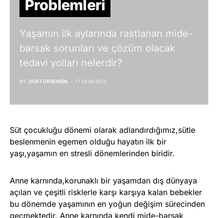
Problemleri
Yaşamın ilk aylarında rastlanan mide-
barsak sorunları ve çözüm olacak
tedavi yolları nelerdir?
BY
DOKTORSENSIN
17 EKIM 2012
Süt çocukluğu dönemi olarak adlandırdığımız,sütle
beslenmenin egemen olduğu hayatın ilk bir
yaşı,yaşamın en stresli dönemlerinden biridir.
Anne karnında,korunaklı bir yaşamdan dış dünyaya
açılan ve çeşitli risklerle karşı karşıya kalan bebekler
bu dönemde yaşamının en yoğun değişim sürecinden
geçmektedir. Anne karnında kendi mide-barsak