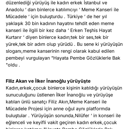
düzenlediği yürüyüş ile kadın erkek İstanbul ve
Anadolu ‘ dan binlerce katılımcıyı ‘ Meme Kanseri ile
Mücadele ‘ için buluşturdu . Türkiye ‘ de her yıl
yaklaşık 30 bin kadının hayatnıı tehdit eden meme
kanseri ile ilgili bir kez daha ‘ Erken Teşhis Hayat
Kurtarır ‘ diyen binlerce kadın;tek bir ses,tek bir
yürek,tek bir adım olup yürüdü . Bu sene ki yürüyüşün
sloganı,meme kanserinin rengi olarak kabul edilen
pembeyi vurgulayan "Hayata Pembe Gözlüklerle Bak
"oldu .
Filiz Akan ve İlker İnanoğlu yürüyüşte
Kadın,erkek,çocuk binlerce kişinin katıldığı yürüyüşün
sunuculuğunu üstlenen İlker İnanoğlu ve yürüyüşe
katılan ünlü sanatçı Filiz Akın,Meme Kanseri ile
Mücadele Projesi için anne oğul aynı platformda
buluştular . Yürüyüşün sonunda,Nilüfer ‘ in konseri ile
eğlenceli ve keyifli vakit geçiren kadın erkek,çocuk