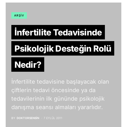
ARŞIV
İnfertilite Tedavisinde
Psikolojik Desteğin Rolü
Nedir?
İnfertilite tedavisine başlayacak olan
çiftlerin tedavi öncesinde ya da
tedavilerinin ilk gününde psikolojik
danışma seansı almaları yararlıdır.
BY
DOKTORSENSIN
7 EYLÜL 2011