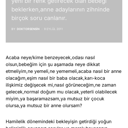
yeni bir renk getirecek olan bebeği
beklerken,anne adaylarının zihninde
birçok soru canlanır.
BY
DOKTORSENSIN
9 EYLÜL 2011
Acaba neye/kime benzeyecek,odası nasıl
olsun,bebeğim için şu aşamada neye dikkat
etmeliyim,ne yemeli,ne yememeli,acaba nasıl bir anne
olacağım,eşim nasıl bir baba olacak,karı-koca
ilişkimiz değişecek mi,nasıl görüneceğim,ne zaman
gelecek,normal doğum mu olacak,yeterli olabilecek
miyim,ya başaramazsam,ya mutsuz bir çocuk
olursa,ya mutsuz bir anne olursam?
Hamilelik dönemindeki bekleyişin getirdiği yoğun