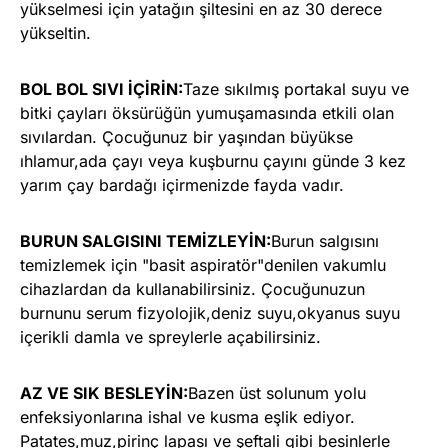
yükselmesi için yatağın şiltesini en az 30 derece
yükseltin.
BOL BOL SIVI İÇİRİN:
Taze sıkılmış portakal suyu ve
bitki çayları öksürüğün yumuşamasında etkili olan
sıvılardan. Çocuğunuz bir yaşından büyükse
ıhlamur,ada çayı veya kuşburnu çayını günde 3 kez
yarım çay bardağı içirmenizde fayda vadır.
BURUN SALGISINI TEMİZLEYİN:
Burun salgısını
temizlemek için "basit aspiratör"denilen vakumlu
cihazlardan da kullanabilirsiniz. Çocuğunuzun
burnunu serum fizyolojik,deniz suyu,okyanus suyu
içerikli damla ve spreylerle açabilirsiniz.
AZ VE SIK BESLEYİN:
Bazen üst solunum yolu
enfeksiyonlarına ishal ve kusma eşlik ediyor.
Patates,muz,pirinç lapası ve şeftali gibi besinlerle