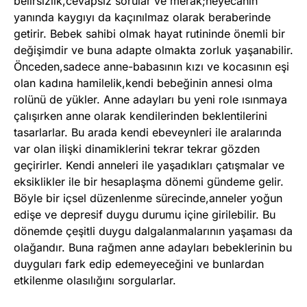
belirsizlik,cevapsız sorular ve merak;heyecanın
yanında kaygıyı da kaçınılmaz olarak beraberinde
getirir. Bebek sahibi olmak hayat rutininde önemli bir
değişimdir ve buna adapte olmakta zorluk yaşanabilir.
Önceden,sadece anne-babasının kızı ve kocasının eşi
olan kadına hamilelik,kendi bebeğinin annesi olma
rolünü de yükler. Anne adayları bu yeni role ısınmaya
çalışırken anne olarak kendilerinden beklentilerini
tasarlarlar. Bu arada kendi ebeveynleri ile aralarında
var olan ilişki dinamiklerini tekrar tekrar gözden
geçirirler. Kendi anneleri ile yaşadıkları çatışmalar ve
eksiklikler ile bir hesaplaşma dönemi gündeme gelir.
Böyle bir içsel düzenlenme sürecinde,anneler yoğun
edişe ve depresif duygu durumu içine girilebilir. Bu
dönemde çeşitli duygu dalgalanmalarının yaşaması da
olağandır. Buna rağmen anne adayları bebeklerinin bu
duyguları fark edip edemeyeceğini ve bunlardan
etkilenme olasılığını sorgularlar.