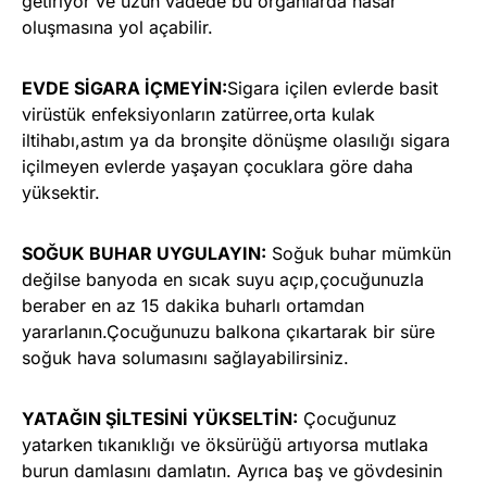
getiriyor ve uzun vadede bu organlarda hasar
oluşmasına yol açabilir.
EVDE SİGARA İÇMEYİN:
Sigara içilen evlerde basit
virüstük enfeksiyonların zatürree,orta kulak
iltihabı,astım ya da bronşite dönüşme olasılığı sigara
içilmeyen evlerde yaşayan çocuklara göre daha
yüksektir.
SOĞUK BUHAR UYGULAYIN:
Soğuk buhar mümkün
değilse banyoda en sıcak suyu açıp,çocuğunuzla
beraber en az 15 dakika buharlı ortamdan
yararlanın.Çocuğunuzu balkona çıkartarak bir süre
soğuk hava solumasını sağlayabilirsiniz.
YATAĞIN ŞİLTESİNİ YÜKSELTİN:
Çocuğunuz
yatarken tıkanıklığı ve öksürüğü artıyorsa mutlaka
burun damlasını damlatın. Ayrıca baş ve gövdesinin