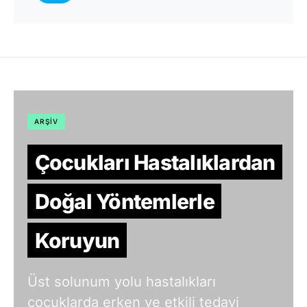
ARŞIV
Çocukları Hastalıklardan
Doğal Yöntemlerle
Koruyun
Üst solunum yolu hastalıkları
çocuklarda erken ve etkili tedavi