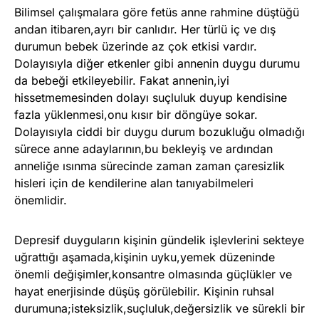
Bilimsel çalışmalara göre fetüs anne rahmine düştüğü
andan itibaren,ayrı bir canlıdır. Her türlü iç ve dış
durumun bebek üzerinde az çok etkisi vardır.
Dolayısıyla diğer etkenler gibi annenin duygu durumu
da bebeği etkileyebilir. Fakat annenin,iyi
hissetmemesinden dolayı suçluluk duyup kendisine
fazla yüklenmesi,onu kısır bir döngüye sokar.
Dolayısıyla ciddi bir duygu durum bozukluğu olmadığı
sürece anne adaylarının,bu bekleyiş ve ardından
anneliğe ısınma sürecinde zaman zaman çaresizlik
hisleri için de kendilerine alan tanıyabilmeleri
önemlidir.
Depresif duyguların kişinin gündelik işlevlerini sekteye
uğrattığı aşamada,kişinin uyku,yemek düzeninde
önemli değişimler,konsantre olmasında güçlükler ve
hayat enerjisinde düşüş görülebilir. Kişinin ruhsal
durumuna;isteksizlik,suçluluk,değersizlik ve sürekli bir