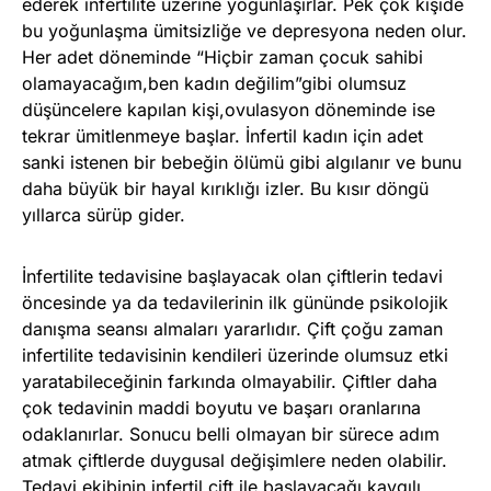
ederek infertilite üzerine yoğunlaşırlar. Pek çok kişide
bu yoğunlaşma ümitsizliğe ve depresyona neden olur.
Her adet döneminde “Hiçbir zaman çocuk sahibi
olamayacağım,ben kadın değilim”gibi olumsuz
düşüncelere kapılan kişi,ovulasyon döneminde ise
tekrar ümitlenmeye başlar. İnfertil kadın için adet
sanki istenen bir bebeğin ölümü gibi algılanır ve bunu
daha büyük bir hayal kırıklığı izler. Bu kısır döngü
yıllarca sürüp gider.
İnfertilite tedavisine başlayacak olan çiftlerin tedavi
öncesinde ya da tedavilerinin ilk gününde psikolojik
danışma seansı almaları yararlıdır. Çift çoğu zaman
infertilite tedavisinin kendileri üzerinde olumsuz etki
yaratabileceğinin farkında olmayabilir. Çiftler daha
çok tedavinin maddi boyutu ve başarı oranlarına
odaklanırlar. Sonucu belli olmayan bir sürece adım
atmak çiftlerde duygusal değişimlere neden olabilir.
Tedavi ekibinin infertil çift ile başlayacağı kaygılı