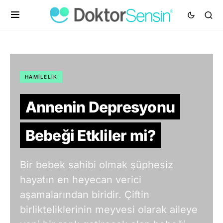
HAMILELIK
Annenin Depresyonu
Bebeği Etkliler mi?
Bir bebek sahibi olmak şüphesiz
hayatın en heyecan verici
aşamalarından biridir. Çiftin
birlikteliklerinin meyvesi olarak aileye