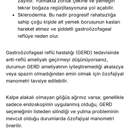
zayıftır. Yutmakta zorluk çekme ve yemeğin
tekrar boğaza regürjitasyonuna yol açabilir.
Skleroderma. Bu nadir progresif rahatsızlığa
sahip çoğu kişide alt yemek borusunun kasları
hareket etmez ve şiddetli gastroözofageal
reflüye neden olur.
Gastroözofageal reflü hastalığı (GERD) tedavisinde
anti-reflü ameliyatı geçirmeyi düşünüyorsanız,
durumun GERD ameliyatının iyileştiremediği akalazya
veya spazm olmadığından emin olmak için özofajiyal
manometri tavsiye edilebilir.
Kalpe alakalı olmayan göğüs ağrınız varsa; genellikle
sadece endoskopinin uygulanmış olduğu, GERD
seçeneğinin listeden silindiği ve yutma probleminin
mevcut olduğu durumlarda özofajiyal manometri
önerilir.