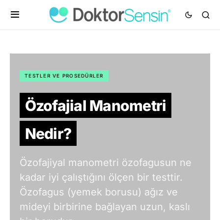
TESTLER VE PROSEDÜRLER
Özofajial Manometri
Nedir?
Özofajiyal manometri özofagusun ne
kadar iyi çalıştığını ölçen bir testtir.
Özofagus (yemek borusu) ağız ve
mideyi birbirine bağlayan uzun, kaslı