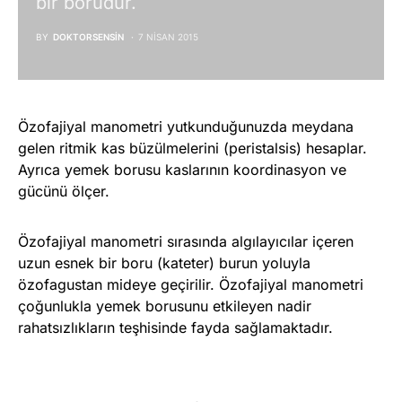
bir borudur.
BY
DOKTORSENSIN
7 NISAN 2015
Özofajiyal manometri yutkunduğunuzda meydana
gelen ritmik kas büzülmelerini (peristalsis) hesaplar.
Ayrıca yemek borusu kaslarının koordinasyon ve
gücünü ölçer.
Özofajiyal manometri sırasında algılayıcılar içeren
uzun esnek bir boru (kateter) burun yoluyla
özofagustan mideye geçirilir. Özofajiyal manometri
çoğunlukla yemek borusunu etkileyen nadir
rahatsızlıkların teşhisinde fayda sağlamaktadır.