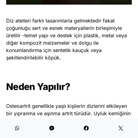
Diz atelleri farklı tasarımlarla gelmektedir fakat
çoğunluğu sert ve esnek materyallerin birleşimiyle
üretilir -temel yapı ve destek için plastik, metal veya
diğer kompozit malzemeler ve dolgu ile
konumlandırma için sentetik kauçuk veya
şekillendirilebilir köpük.
Neden Yapılır?
Osteoartrit genellikle yaşlı kişilerin dizlerini etkileyen
bir yıpranma ve aşınma artrit türüdür. Uyluk kemiğinin
alt kısmı iki geniş topuza sahiptir ve osteoartrit
topuzlardan birini diğerinden daha fazla etkileyebilir.
Bu eşit olmayan hasar duruşunuzu çarpık gösteren bir