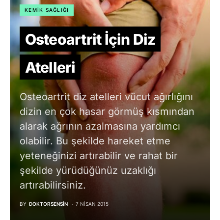
KEMIK SAĞLIĞI
Osteoartrit İçin Diz
Atelleri
Osteoartrit diz atelleri vücut ağırlığını
dizin en çok hasar görmüş kısmından
alarak ağrının azalmasına yardımcı
olabilir. Bu şekilde hareket etme
yeteneğinizi artırabilir ve rahat bir
şekilde yürüdüğünüz uzaklığı
artırabilirsiniz.
BY
DOKTORSENSIN
7 NISAN 2015