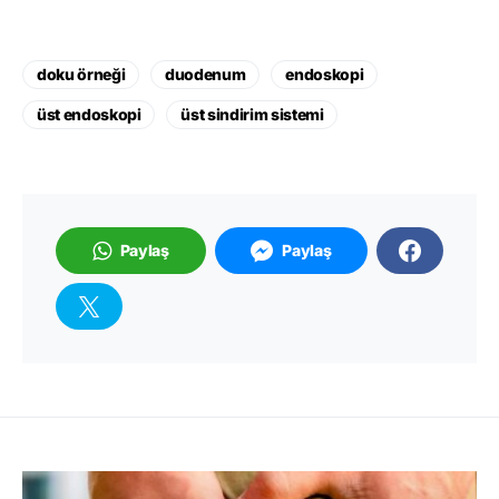
doku örneği
duodenum
endoskopi
üst endoskopi
üst sindirim sistemi
Paylaş
Paylaş