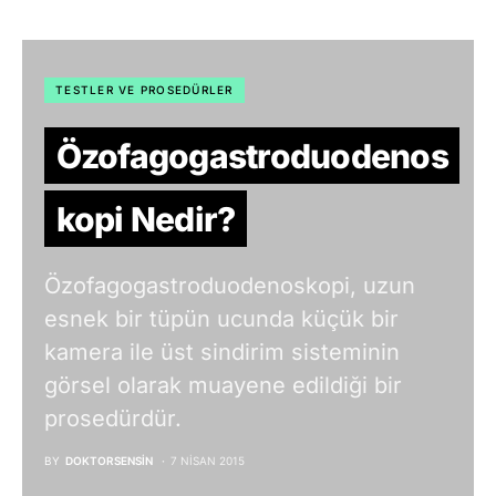
TESTLER VE PROSEDÜRLER
Özofagogastroduodenos
kopi Nedir?
Özofagogastroduodenoskopi, uzun
esnek bir tüpün ucunda küçük bir
kamera ile üst sindirim sisteminin
görsel olarak muayene edildiği bir
prosedürdür.
BY
DOKTORSENSIN
7 NISAN 2015