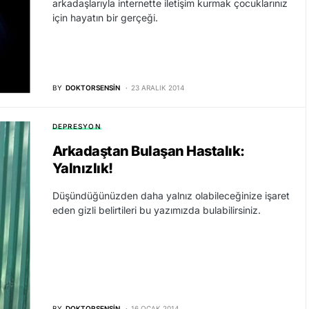
arkadaşlarıyla internette iletişim kurmak çocuklarınız
için hayatın bir gerçeği.
BY
DOKTORSENSIN
23 ARALIK 2014
DEPRESYON
Arkadaştan Bulaşan Hastalık:
Yalnızlık!
Düşündüğünüzden daha yalnız olabileceğinize işaret
eden gizli belirtileri bu yazımızda bulabilirsiniz.
BY
DOKTORSENSIN
16 OCAK 2014