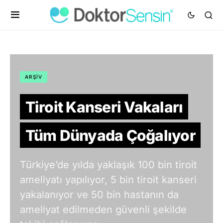
ARŞIV
Tiroit Kanseri Vakaları
Tüm Dünyada Çoğalıyor
Türkiye’de yılda yaklaşık 100 bin tiroit
ameliyatı yapılıyor, 5 bin tiroit kanseri
yakalanıyor ve 50 bin hastanın da
ameliyat edilmeden güvenli şekilde