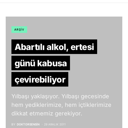
ARŞIV
Abartılı alkol, ertesi
günü kabusa
çevirebiliyor
Yılbaşı yaklaşıyor. Yılbaşı gecesinde
hem yediklerimize, hem içtiklerimize
dikkat etmemiz gerekiyor.
BY
DOKTORSENSIN
29 ARALIK 2011