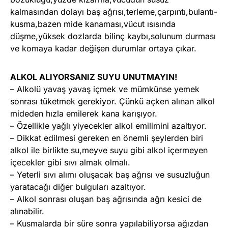
kalmasından dolayı baş ağrısı,terleme,çarpıntı,bulantı-
kusma,bazen mide kanaması,vücut ısısında
düşme,yüksek dozlarda bilinç kaybı,solunum durması
ve komaya kadar değişen durumlar ortaya çıkar.
ALKOL ALIYORSANIZ SUYU UNUTMAYIN!
– Alkolü yavaş yavaş içmek ve mümkünse yemek
sonrası tüketmek gerekiyor. Çünkü açken alınan alkol
mideden hızla emilerek kana karışıyor.
– Özellikle yağlı yiyecekler alkol emilimini azaltıyor.
– Dikkat edilmesi gereken en önemli şeylerden biri
alkol ile birlikte su,meyve suyu gibi alkol içermeyen
içecekler gibi sıvı almak olmalı.
– Yeterli sıvı alımı oluşacak baş ağrısı ve susuzluğun
yaratacağı diğer bulguları azaltıyor.
– Alkol sonrası oluşan baş ağrısında ağrı kesici de
alınabilir.
– Kusmalarda bir süre sonra yapılabiliyorsa ağızdan