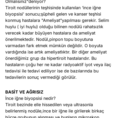
Olmalısınız"deniyor?
Tiroit nodüllerinin teşhisinde kullanılan ‘ince iğne
biyopsisi’ sonucu;şüpheli gelen ve kanser teşhisi
konmuş hastalara "Ameliyat"yapılması gerekir. Selim
huylu ( iyi huylu) olduğu bilinen nodülü rahatsızlık
verecek kadar büyüyen hastalara da ameliyat
önerilmektedir. Nodül,pinpon topu boyutuna
varmadan fark etmek mümkün değildir. O boyuta
vardığında ise artık ameliyatlıktır. Bir diğer ameliyat
önerdiğimiz grup da hipertiroit hastalarıdır. Bu
hastaların çoğu her ne kadar radyoaktif iyot veya ilaç
tedavisi ile tedavi ediliyor ise de bazılarında bu
tedavilerin sonuç vermediği görülür.
BASİT VE AĞRISIZ
İnce iğne biyopsisi nedir?
Tiroit bezinde elle hissedilen veya ultrasonla
belirlenmiş nodüle,ince bir iğne ile girilerek birkaç
hücre grubunun alınması ve bunların mikroskop