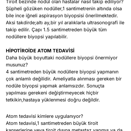
Tiroit bezinde nodül olan hastalar nasıl takip ediliyor?
Şüpheli gözüken nodüller,1 santimetrenin altında olsa
bile ince iğneli aspirasyon biyopsisi önerilmektedir.
Aksi takdirde;altı ay,bir yıl aralıklarla ultrasonografi ile
takip edilir. Çapı 1.5 santimetreden büyük tüm
nodüllere biyopsi yapılabilir.
HİPOTİROİDE ATOM TEDAVİSİ
Daha büyük boyuttaki nodüllere biyopsi önermiyor
musunuz?
4 santimetreden büyük nodüllere biyopsi yapmanın
çok anlamlı değilidir. Ameliyatla alınması gereken bir
nodüle biyopsi yapmak anlamsızdır. Sonuçta
yapılması gerekeni değiştirmeyecek hiçbir
tetkikin,hastaya yüklenmesi doğru değildir.
Atom tedavisi kimlere uygulanıyor?
Atom tedavisi,1 santimetreden büyük tiroit
kanserlerine veya tiroit dışına metastaz yapmış ya da