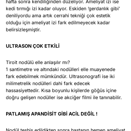
hafta sonra kendiliğinden düzeliyor. Ameliyat izi ise
kedi tırmığı izi kadar oluyor. Eskiden ‘gerdanlık gibi’
deniliyordu ama artık cerrahi tekniği çok estetik
olduğu için ameliyat izi fark edilmeyecek kadar
belirsizleşmiştir.
ULTRASON ÇOK ETKİLİ
Tiroit nodülü elle anlaşılır mı?
1 santimetre ve altındaki nodülleri elle muayenede
fark edebilmek mümkündür. Ultrasonografi ise iki
milimetrelik nodülleri dahi fark edecek
hassasiyettedir. Kısa boyunlu kişilerde göğüs içine
doğru gelişen nodüller ise akciğer filmi ile tanınabilir.
PATLAMIŞ APANDİSİT GİBİ ACİL DEĞİL !
Nodül teşhis edildikten sonra hastanın hemen ameliyat