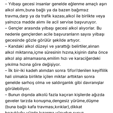
– Yılbaşı gecesi insanlar genelde eğlenme amaçlı aşırı
alkol alımı,buna bağlı ya da bazen bağımsız
travma,darp ya da trafik kazası,alkol ile birlikte veya
yalnızca madde alımı ile acil servise başvuruyor.
– Gençler arasında yılbaşı gecesi alkol alıyorlar. Bu
nedenle gençlerden acile başvuranların sayısı yılbaşı
gecesinde gözle görülür şekilde artıyor.
– Kandaki alkol düzeyi ve yarattığı belirtiler,alınan
alkol miktarına,içme süresinin hızına,kişinin daha önce
alkol alıp almamasına,emilim hızı ve karaciğerdeki
yıkılma hızına göre değişiyor.
– İlk bir-iki kadeh alımdan sonra ‘öfori’denilen keyiflilik
hali olmakla birlikte içilen miktar arttıktan sonra
genelde sarhoş olma ve saldırganlık gibi davranışlar
görülebiliyor.
– Bunun dışında alkolü fazla kaçıran kişilerde ağızda
geveler tarzda konuşma,dengesiz yürüme,düşme
(buna bağlı kafa travması,kırıklar),dikkat
bozukluğu,yüzde kızarma,vücudun susuz