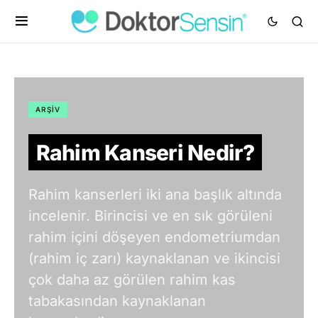
ARŞIV
Rahim Kanseri Nedir?
Rahim kanserleri iki ana başlık altında
incelenir. Birincisi ve en sık görüleni
rahim içini döşeyen endometriumdan
(rahim iç zarı) kaynaklanan ve ikincisi
çok daha az görülen rahim kas
tabakasından kaynaklanan