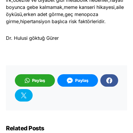
ırk,obezite ve diyabet gibi metabolik nedenler,hayatı
boyunca gebe kalmamak,meme kanseri hikayesi,aile
öyküsü,erken adet görme,geç menopoza
girme,hipertansiyon başlıca risk faktörleridir.
Dr. Hulusi göktuğ Gürer
Paylaş
Paylaş
Related Posts