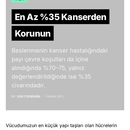
En Az %35 Kanserden
Korunun
Beslenmenin kanser hastalığındaki
payı çevre koşulları da içine
alındığında %70–75, yalnız
değerlendirildiğinde ise %35
civarındadır.
BY
DOKTORSENSIN
1 NISAN 2011
Vücudumuzun en küçük yapı taşları olan hücrelerin